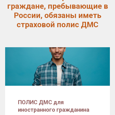
граждане, пребывающие в
России, обязаны иметь
страховой полис ДМС
ПОЛИС ДМС для
иностранного гражданина