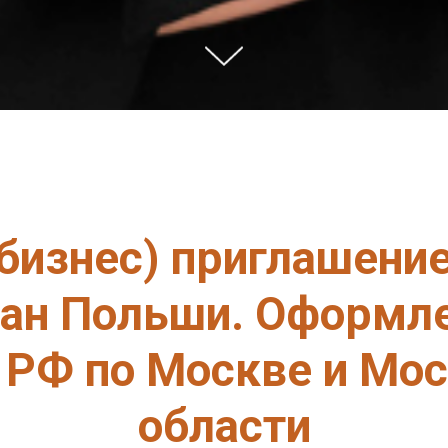
бизнес) приглашени
ан Польши. Оформл
РФ по Москве и Мо
области