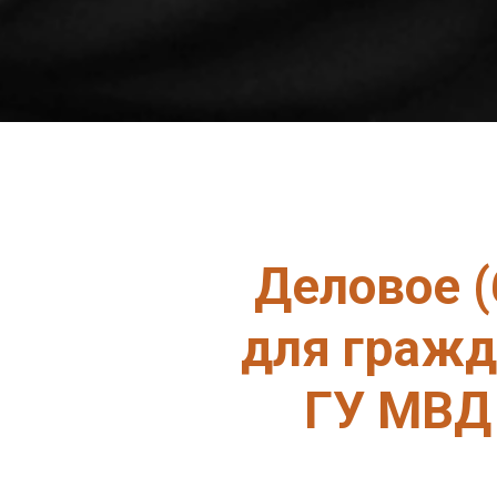
Деловое (
для гражд
ГУ МВД 