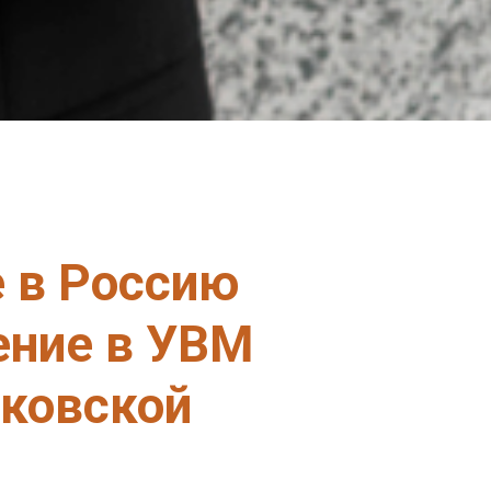
е в Россию
ение в УВМ
сковской