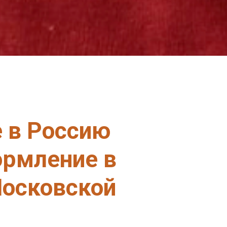
е в Россию
ормление в
Московской