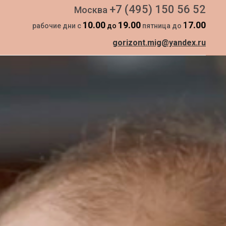
+7 (495) 150 56 52
Москва
10.00
19.00
1
7.00
рабочие дни с
до
пятница до
gorizont.mig@yandex.ru