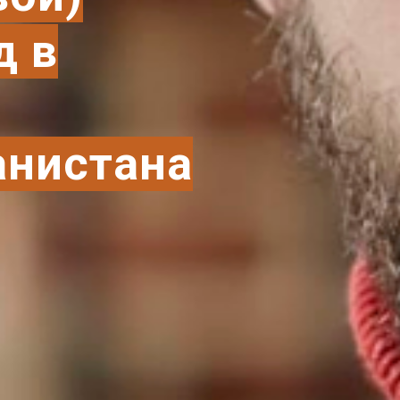
д в
анистана