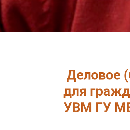
Деловое (
для гражд
УВМ ГУ МВ