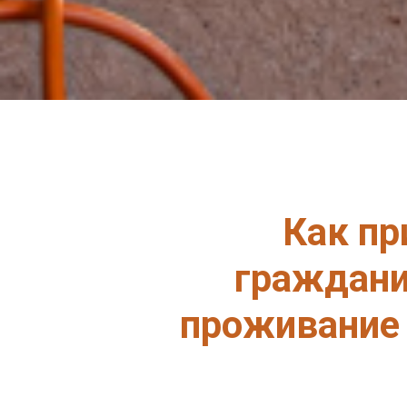
Как пр
граждани
проживание 