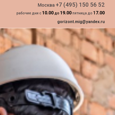
+7 (495) 150 56 52
Москва
10.00
19.00
1
7.00
рабочие дни с
до
пятница до
gorizont.mig@yandex.ru