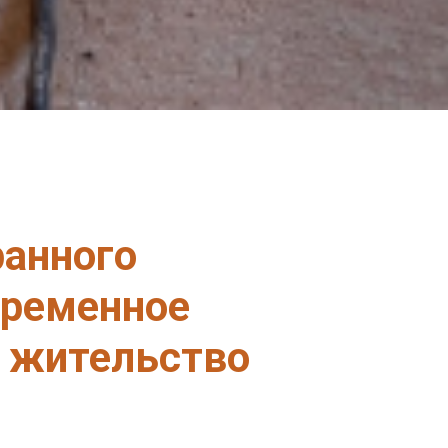
ранного
временное
а жительство