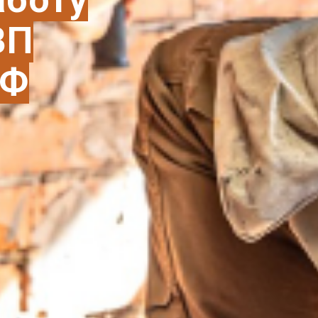
ВП
РФ