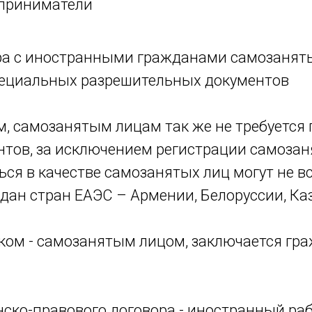
приниматели
ра с иностранными гражданами самозанят
пециальных разрешительных документов
 самозанятым лицам так же не требуется
тов, за исключением регистрации самозан
ся в качестве самозанятых лиц могут не в
ждан стран ЕАЭС – Армении, Белоруссии, Ка
ом - самозанятым лицом, заключается гр
ско-правового договора - иностранный ра