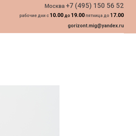
+7 (495) 150 56 52
Москва
10.00
19.00
1
7.00
рабочие дни с
до
пятница до
gorizont.mig@yandex.ru