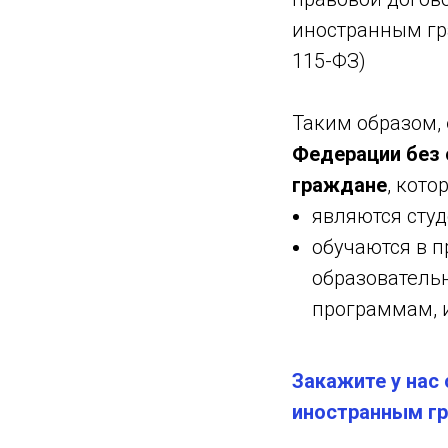
иностранным гр
115-ФЗ)
Таким образом,
Федерации без 
граждане
, кото
являются сту
обучаются в 
образователь
программам, 
Закажите у нас
иностранным г