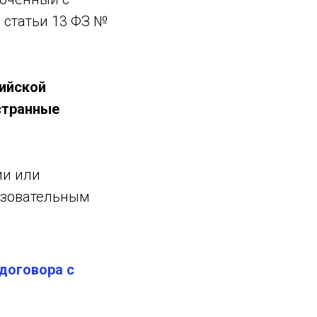
 статьи 13 ФЗ №
ийской
странные
ии или
азовательным
договора с