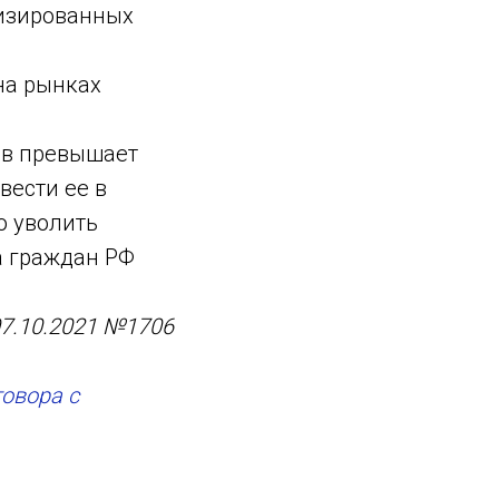
лизированных
на рынках
ев превышает
вести ее в
о уволить
а граждан РФ
07.10.2021 №1706
овора с