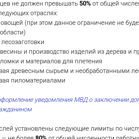
цев не должен превышать
50%
от общей числе
ледующих отраслях:
вощей (при этом данное ограничение не буде
области)
 лесозаготовки
весины и производство изделий из дерева и п
оломки и материалов для плетения
овая древесным сырьем и необработанными л
овая пиломатериалами
оформление уведомления МВД о заключении дог
ражданином
аслей установлены следующие лимиты по числу
 — не более
80%
от общей численности работн