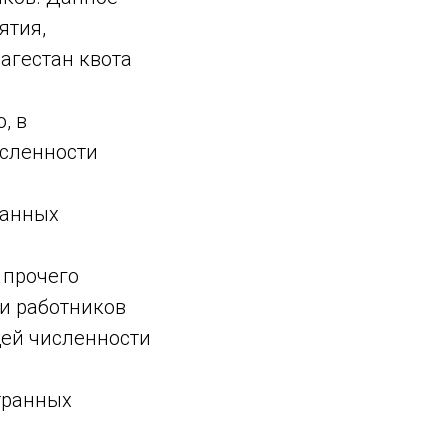
ятия,
агестан квота
, в
сленности
ванных
в
 прочего
и работников
ей численности
транных