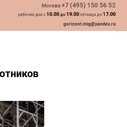
+7 (495) 150 56 52
Москва
10.00
19.00
1
7.00
рабочие дни с
до
пятница до
gorizont.mig@yandex.ru
отников