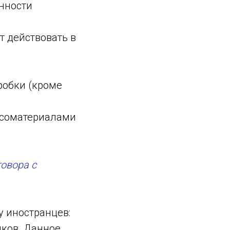
нности
т действовать в
робки (кроме
есоматериалами
овора с
 иностранцев:
иков. Данное