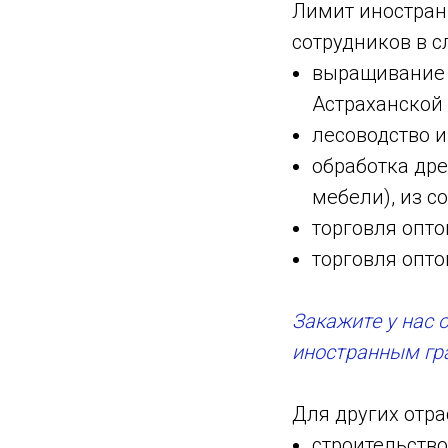
Лимит иностран
сотрудников в с
выращивание о
Астраханской 
лесоводство и
обработка дре
мебели), из с
торговля опт
торговля опт
Закажите у нас 
иностранным г
Для других отр
строительство