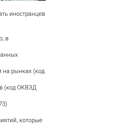
ать иностранцев
, в
ванных
 на рынках (код
ов (код ОКВЭД
73)
иятий, которые