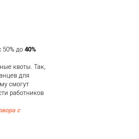
с 50% до
40%
ные квоты. Так,
анцев для
му смогут
сти работников
вора с