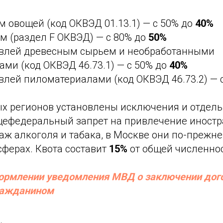
 овощей (код ОКВЭД 01.13.1) — с 50% до
40%
м (раздел F ОКВЭД) — с 80% до
50%
овлей древесным сырьем и необработанными
ми (код ОКВЭД 46.73.1) — с 50% до
40%
влей пиломатериалами (код ОКВЭД 46.73.2) — 
ых регионов установлены исключения и отдель
щефедеральный запрет на привлечение иностр
аж алкоголя и табака, в Москве они по-прежне
 сферах. Квота составит
15%
от общей численно
рмлении уведомления МВД о заключении дого
ражданином