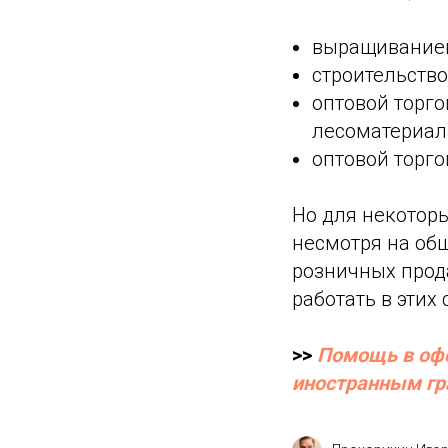
выращиванием
строительство
оптовой торг
лесоматериала
оптовой торго
Но для некотор
несмотря на об
розничных прод
работать в этих
>>
Помощь в офо
иностранным г