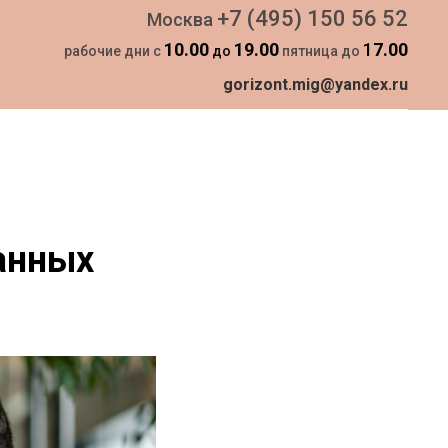
+7 (495) 150 56 52
Москва
10.00
19.00
1
7.00
рабочие дни с
до
пятница до
gorizont.mig@yandex.ru
анных